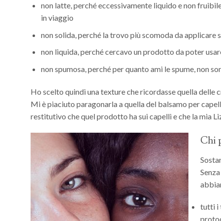
non latte, perché eccessivamente liquido e non fruibile
in viaggio
non solida, perché la trovo più scomoda da applicare s
non liquida, perché cercavo un prodotto da poter usare
non spumosa, perché per quanto ami le spume, non son
Ho scelto quindi una texture che ricordasse quella delle c
Mi è piaciuto paragonarla a quella del balsamo per capell
restitutivo che quel prodotto ha sui capelli e che la mia L
Chi 
Sosta
Senza 
abbia
tutti 
protoc