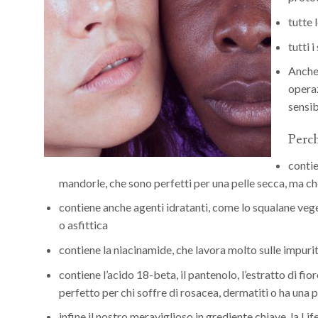
tutte 
tutti 
Anche 
operaz
sensib
Perch
contie
mandorle, che sono perfetti per una pelle secca, ma ch
contiene anche agenti idratanti, come lo squalane vegetal
o asfittica
contiene la niacinamide, che lavora molto sulle impurit
contiene l’acido 18-beta, il pantenolo, l’estratto di fio
perfetto per chi soffre di rosacea, dermatiti o ha una 
infine il nostro meraviglioso in grediente chiave, la L