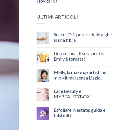
Novità
(6)
ULTIMI ARTICOLI
Seacell™: il potere delle alghe
in una fibra
Nessun
commento
Una corona di seta per te:
su
Seacell™:
Emily è tornata!
il
potere
Nessun
delle
commento
Melly, la make up artist: nel
alghe
su
in
Una
mio kit mai senza Lizzie!
una
corona
fibra
di
Nessun
seta
commento
Lace Beauty e
per
su
te:
Melly,
MYBEAUTYBOX
Emily
la
è
make
Nessun
tornata!
up
commento
Esfoliare in estate: guida e
artist:
su
nel
Lace
falsi miti
mio
Beauty
kit
e
Nessun
mai
MYBEAUTYBOX
commento
senza
su