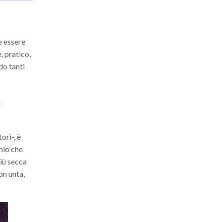
Lizzie!
Esfoliare
in
estate:
guida
e
falsi
e essere
miti
, pratico,
do tanti
t
ori-, è
chio che
iù secca
on unta,