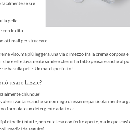
 facilmente se si è
ulla pelle
 con le dita
o ottimali per struccare
reme viso, ma più leggera, una via di mezzo fra la crema corposa e il
i, che è effettivamente simile e che mi ha fatto pensare anche al po
izzie ha sulla pelle. Un match perfetto!
può usare Lizzie?
nzialmente chiunque!
volersi vantare, anche se non nego di esserne particolarmente org
mo formulato un detergente adatto a:
i tipi di pelle (intatte, non cute lesa con ferite aperte, ma in quei casi
olli medici da seguire),