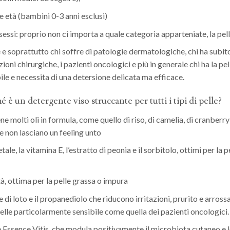
le età (bambini 0-3 anni esclusi)
i sessi: proprio non ci importa a quale categoria apparteniate, la pell
e soprattutto chi soffre di patologie dermatologiche, chi ha subit
ioni chirurgiche, i pazienti oncologici e più in generale chi ha la pe
ile e necessita di una detersione delicata ma efficace.
é è un detergente viso struccante per tutti i tipi di pelle?
ne molti oli in formula, come quello di riso, di camelia, di cranberry
e non lasciano un feeling unto
e, la vitamina E, l’estratto di peonia e il sorbitolo, ottimi per la p
à, ottima per la pelle grassa o impura
re di loto e il propanediolo che riducono irritazioni, prurito e arross
pelle particolarmente sensibile come quella dei pazienti oncologici.
ife Essence Vitis, che modula positivamente il microbiota cutaneo e 