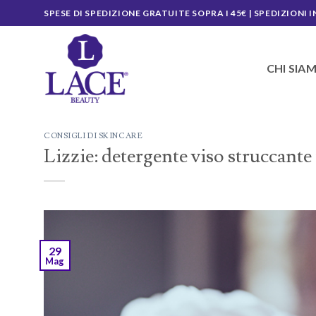
Salta
SPESE DI SPEDIZIONE GRATUITE SOPRA I 45€ | SPEDIZIONI I
ai
contenuti
CHI SIA
CONSIGLI DI SKINCARE
Lizzie: detergente viso struccante pe
29
Mag