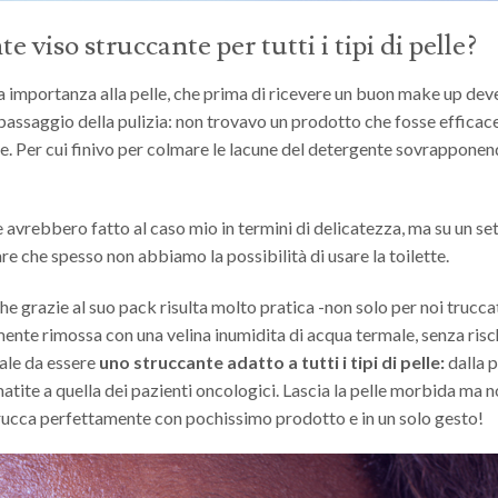
 viso struccante per tutti i tipi di pelle?
 importanza alla pelle, che prima di ricevere un buon make up dev
 passaggio della pulizia: non trovavo un prodotto che fosse efficace
le. Per cui finivo per colmare le lacune del detergente sovrapponen
e avrebbero fatto al caso mio in termini di delicatezza, ma su un se
e che spesso non abbiamo la possibilità di usare la toilette.
che grazie al suo pack risulta molto pratica -non solo per noi truccat
ilmente rimossa con una velina inumidita di acqua termale, senza ris
tale da essere
uno struccante adatto a tutti i tipi di pelle:
dalla p
rmatite a quella dei pazienti oncologici. Lascia la pelle morbida ma n
strucca perfettamente con pochissimo prodotto e in un solo gesto!