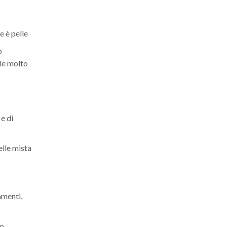
e è pelle
o
lle molto
 e di
elle mista
amenti,
lo