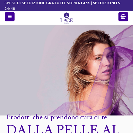
Salta
SPESE DI SPEDIZIONE GRATUITE SOPRA I 45€ | SPEDIZIONI IN
24/48
ai
contenuti
Prodotti che si prendono cura di te
DALLA PELLE AL