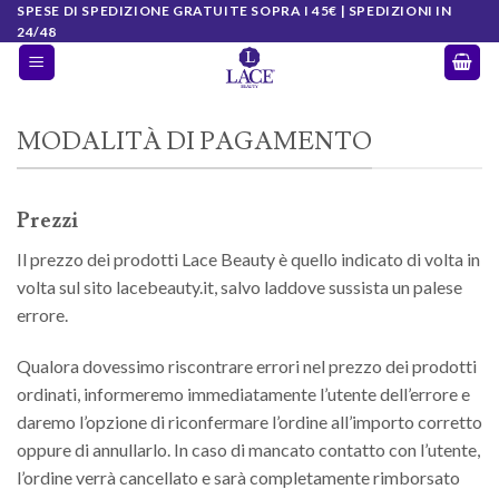
Salta
SPESE DI SPEDIZIONE GRATUITE SOPRA I 45€ | SPEDIZIONI IN
24/48
ai
contenuti
MODALITÀ DI PAGAMENTO
Prezzi
Il prezzo dei prodotti Lace Beauty è quello indicato di volta in
volta sul sito
lacebeauty.it
, salvo laddove sussista un palese
errore.
Qualora dovessimo riscontrare errori nel prezzo dei prodotti
ordinati, informeremo immediatamente l’utente dell’errore e
daremo l’opzione di riconfermare l’ordine all’importo corretto
oppure di annullarlo. In caso di mancato contatto con l’utente,
l’ordine verrà cancellato e sarà completamente rimborsato