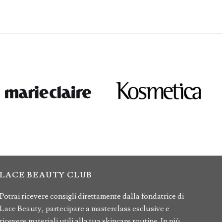
LACE BEAUTY CLUB
Potrai ricevere consigli direttamente dalla fondatrice di
Lace Beauty, partecipare a masterclass esclusive e
ricevere materiali utili alla tua skincare routine. In più