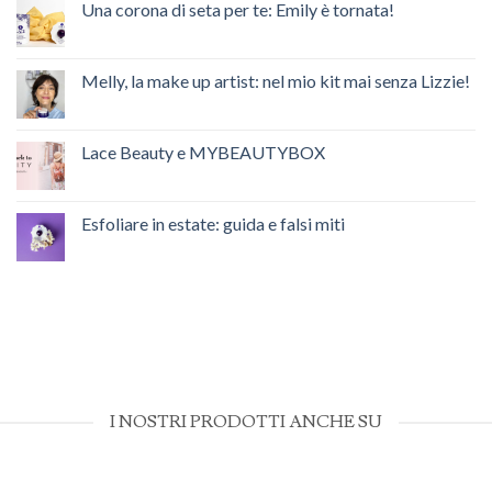
Seacell™:
Una corona di seta per te: Emily è tornata!
il
potere
Nessun
delle
commento
alghe
su
in
Una
Melly, la make up artist: nel mio kit mai senza Lizzie!
una
corona
fibra
di
Nessun
seta
commento
per
su
te:
Melly,
Lace Beauty e MYBEAUTYBOX
Emily
la
è
make
Nessun
tornata!
up
commento
artist:
su
nel
Lace
Esfoliare in estate: guida e falsi miti
mio
Beauty
kit
e
Nessun
mai
MYBEAUTYBOX
commento
senza
su
Lizzie!
Esfoliare
in
estate:
guida
e
falsi
miti
I NOSTRI PRODOTTI ANCHE SU