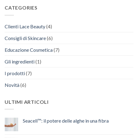
CATEGORIES
Clienti Lace Beauty
(4)
Consigli di Skincare
(6)
Educazione Cosmetica
(7)
Gli ingredienti
(1)
I prodotti
(7)
Novità
(6)
ULTIMI ARTICOLI
Seacell™: il potere delle alghe in una fibra
Nessun
commento
su