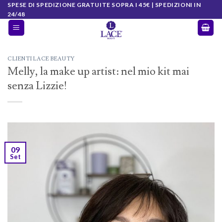
Salta
SPESE DI SPEDIZIONE GRATUITE SOPRA I 45€ | SPEDIZIONI IN
24/48
ai
contenuti
CLIENTI LACE BEAUTY
Melly, la make up artist: nel mio kit mai
senza Lizzie!
09
Set