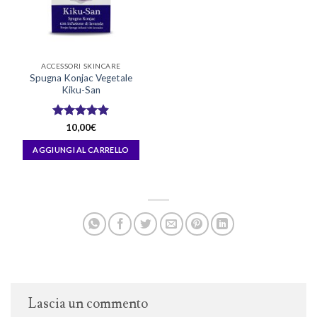
essere
scelte
nella
pagina
ACCESSORI SKINCARE
del
Spugna Konjac Vegetale
prodotto
Kiku-San
Valutato
10,00
€
4.88
su 5
AGGIUNGI AL CARRELLO
Lascia un commento