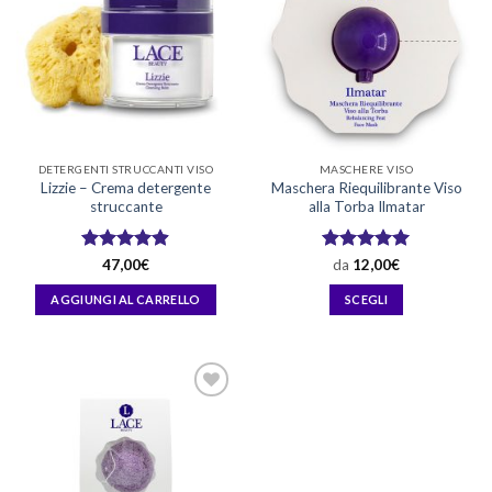
DETERGENTI STRUCCANTI VISO
MASCHERE VISO
Lizzie – Crema detergente
Maschera Riequilibrante Viso
struccante
alla Torba Ilmatar
Valutato
Valutato
47,00
€
da
12,00
€
4.88
su 5
4.96
su 5
AGGIUNGI AL CARRELLO
SCEGLI
Questo
prodotto
ha
più
varianti.
Le
opzioni
possono