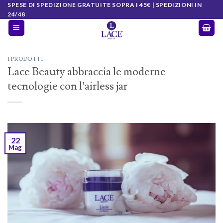
Salta
SPESE DI SPEDIZIONE GRATUITE SOPRA I 45€ | SPEDIZIONI IN
24/48
ai
contenuti
I PRODOTTI
Lace Beauty abbraccia le moderne
tecnologie con l’airless jar
22
Mag