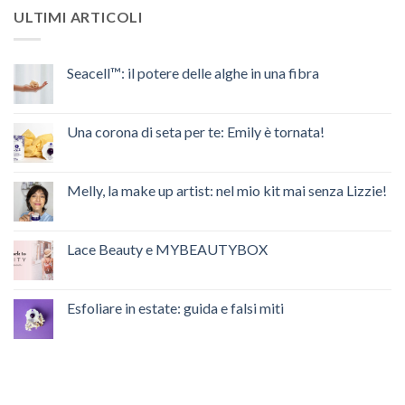
ULTIMI ARTICOLI
Seacell™: il potere delle alghe in una fibra
Nessun
commento
su
Seacell™:
Una corona di seta per te: Emily è tornata!
il
potere
Nessun
delle
commento
alghe
su
in
Una
Melly, la make up artist: nel mio kit mai senza Lizzie!
una
corona
fibra
di
Nessun
seta
commento
per
su
te:
Melly,
Lace Beauty e MYBEAUTYBOX
Emily
la
è
make
Nessun
tornata!
up
commento
artist:
su
nel
Lace
Esfoliare in estate: guida e falsi miti
mio
Beauty
kit
e
Nessun
mai
MYBEAUTYBOX
commento
senza
su
Lizzie!
Esfoliare
in
estate:
guida