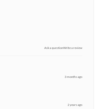
Ask a question
Write a review
3 months ago
2 years ago