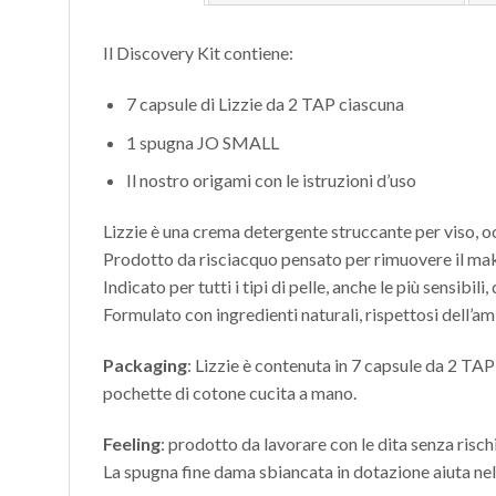
Il Discovery Kit contiene:
7 capsule di Lizzie da 2 TAP ciascuna
1 spugna JO SMALL
Il nostro origami con le istruzioni d’uso
Lizzie è una c
rema detergente struccante per viso, oc
Prodotto da risciacquo pensato per rimuovere il make
Indicato per tutti i tipi di pelle, anche le più sensibil
Formulato con ingredienti naturali, rispettosi dell’a
Packaging
:
Lizzie è contenuta in 7 capsule da 2 TAP 
pochette di cotone cucita a mano.
Feeling
: prodotto da lavorare con le dita senza risch
La spugna fine dama sbiancata in dotazione aiuta nel