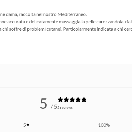
fine dama, raccolta nel nostro Mediterraneo.
rsione accurata e delicatamente massaggia la pelle carezzandola, riat
a chi soffre di problemi cutanei.
Particolarmente indicata a chi cerc
5
/ 5
2 reviews
5
100
%