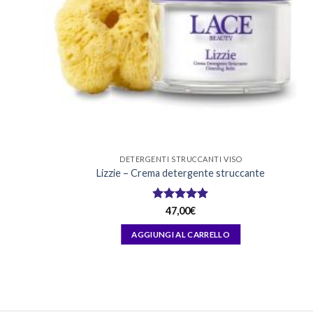
DETERGENTI STRUCCANTI VISO
Lizzie – Crema detergente struccante
Valutato
47,00
€
4.88
su 5
AGGIUNGI AL CARRELLO