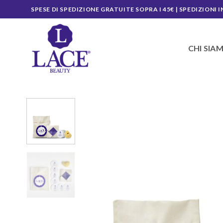
Salta
SPESE DI SPEDIZIONE GRATUITE SOPRA I 45€ | SPEDIZIONI I
ai
contenuti
CHI SIA