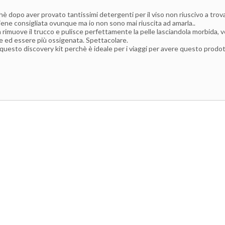
 dopo aver provato tantissimi detergenti per il viso non riuscivo a trova
iene consigliata ovunque ma io non sono mai riuscita ad amarla..
rimuove il trucco e pulisce perfettamente la pelle lasciandola morbida, v
re ed essere più ossigenata. Spettacolare.
i questo discovery kit perchè è ideale per i viaggi per avere questo pro