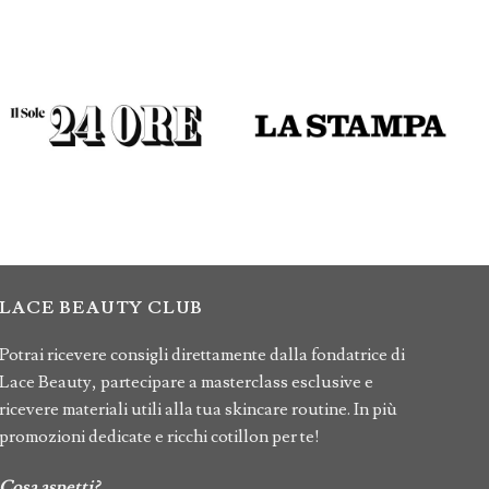
LACE BEAUTY CLUB
Potrai ricevere consigli direttamente dalla fondatrice di
Lace Beauty, partecipare a masterclass esclusive e
ricevere materiali utili alla tua skincare routine. In più
promozioni dedicate e ricchi cotillon per te!
Cosa aspetti?