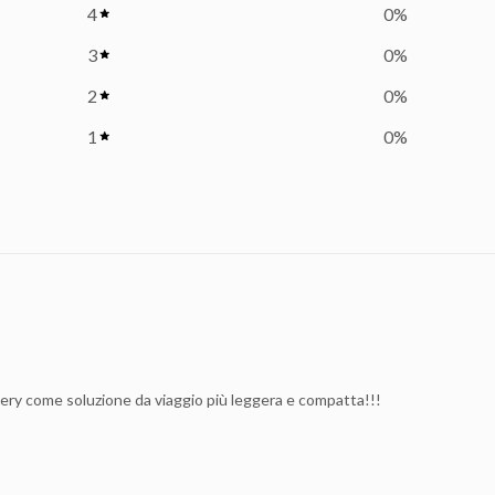
4
0
%
3
0
%
2
0
%
1
0
%
scovery come soluzione da viaggio più leggera e compatta!!!