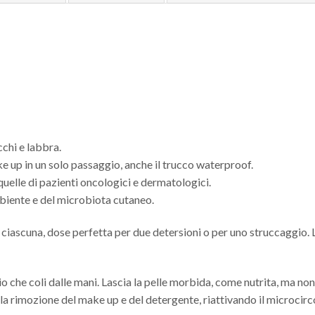
chi e labbra.
 up in un solo passaggio, anche il trucco waterproof.
i, quelle di pazienti oncologici e dermatologici.
mbiente e del microbiota cutaneo.
ciascuna, dose perfetta per due detersioni o per uno struccaggio. L
io che coli dalle mani. Lascia la pelle morbida, come nutrita, ma non
la rimozione del make up e del detergente, riattivando il microci