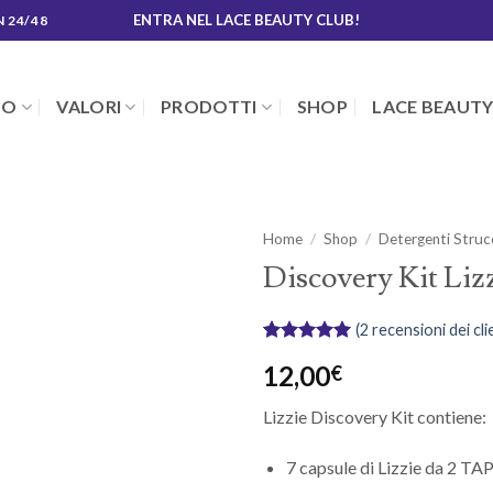
ENTRA NEL LACE BEAUTY CLUB!
N 24/48
MO
VALORI
PRODOTTI
SHOP
LACE BEAUTY
Home
/
Shop
/
Detergenti Struc
Discovery Kit Liz
(
2
recensioni dei cli
Valutato
2
5
12,00
€
su 5 su
base di
recensioni
Lizzie Discovery Kit contiene:
7 capsule di Lizzie da 2 TA