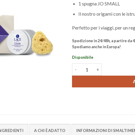
1 spugna JO SMALL
Il nostro origami con le istr
Perfetto per i viaggi, per un re
Spedizione in 24/48h, a partire da 4,9
Spediamo anche in Europa!
Disponibile
Discovery Kit Lizzie quantità
NGREDIENTI
A CHI È ADATTO
INFORMAZIONI DI SMALTIM